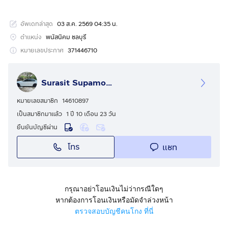
✨ บ้านสวยพร้อมสวนร่มรื่น บรรยากาศเงียบสงบ เป็นส่วนตัว
เหมาะสำหรับคนที่อยากได้ “บ้านในฝัน” ที่อยู่แล้วสบายใจทุก
อัพเดทล่าสุด
03 ส.ค. 2569 04:35 น.
วัน
ตำแหน่ง
พนัสนิคม ชลบุรี
📌 รายละเอียดทรัพย์
หมายเลขประกาศ
371446710
* ที่ดิน 3 ไร่
* บ้านพักหลังใหญ่ สภาพพร้อมอยู่
Surasit Supamongkol
* มีโรงจอดรถ / พื้นที่ใช้งานกว้าง
* สวนร่มรื่น ต้นไม้โตเต็มพื้นที่ ให้ความรู้สึกเหมือนรีสอร์ท
หมายเลขสมาชิก
14610897
* ติดถนน เข้า-ออกสะดวก
เป็นสมาชิกมาแล้ว
1 ปี 10 เดือน 23 วัน
* ใกล้ตลาดพนัสนิคม โรงเรียน และชุมชน
ยืนยันบัญชีผ่าน
* น้ำไฟพร้อมใช้งาน
โทร
แชท
💡 เหมาะสำหรับ
🏡 บ้านพักอาศัยระดับครอบครัวใหญ่
☕ บ้านสวน / คาเฟ่ / โฮมสเตย์
กรุณาอย่าโอนเงินไม่ว่ากรณีใดๆ
🏢 รีสอร์ท / ที่พักเชิงท่องเที่ยว
หากต้องการโอนเงินหรือมัดจำล่วงหน้า
📈 ซื้อเก็บลงทุนในทำเลกำลังเติบโต
ตรวจสอบบัญชีคนโกง ที่นี่