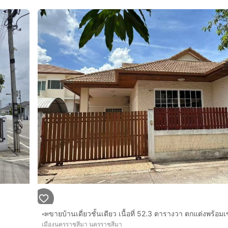
เมืองนครราชสีมา นครราชสีมา