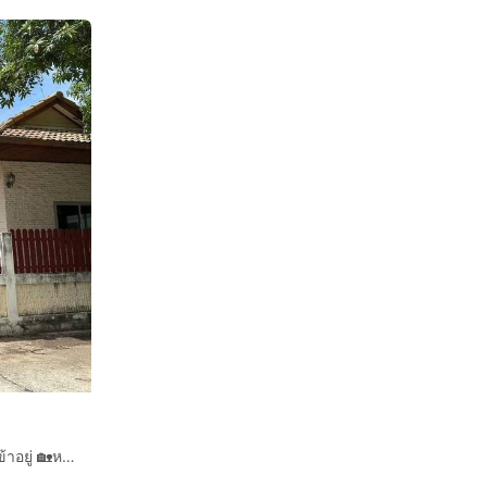
📣ขายบ้านเดี่ยวชั้นเดียว เนื้อที่ 52.3 ตารางวา ตกแต่งพร้อมเข้าอยู่ 🏡หมู่บ้านธัญญธานี ต.จอหอ เมืองนครราชสีมา