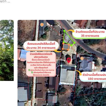
💥ขายออฟฟิศติดถนนช้างเผือกพร้อมบ้านชั้นเดียว เนื้อที่ 151 ตารางวา ทำเลดีติดถนนช้างเผือก เมืองนครราชสีมา