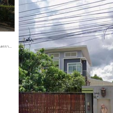
บ้านเดี่ยว 2 ชั้น 284 ตร.ว. หมู่บ้านกรีนเพลส ถนนมิตรภาพ เมืองนครราชสีมา นครราชสีมา