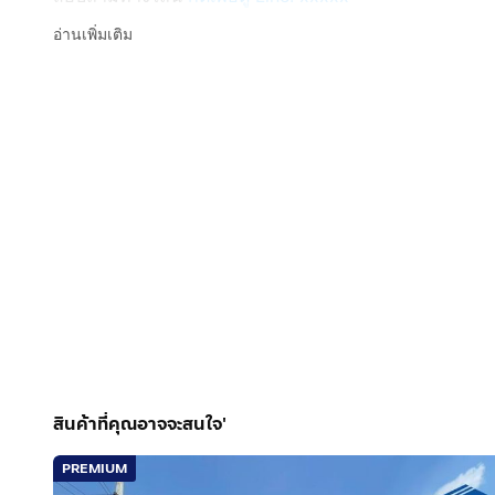
Line ID: @interhome
อ่านเพิ่มเติม
รหัสอสังหาริมทรัพย์ : 68041
ขนาด 22.7 ตร.ว.
ที่ตั้ง : หมู่บ้านโกลเด้นทาวน์ ลาดพร้าว-เกษตรนวมินทร์ 
รายละเอียด
ใกล้เดอะมอลล์บางกะปิ ตะวันนา โลตัส-นวมินทร์ แม็คโคร 
หมู่บ้านโกลเด้น ทาวน์ ลาดพร้าว-เกษตรนวมินทร์ (Gol
ขายทาวน์โฮม 2 ชั้น ซอยนวมินทร์42 แยก27 ถนนนวมินทร
สูง 2 ชั้น 4 นอน 2 น้ำ 1 ครัว 1 ห้องรับแขก
สินค้าที่คุณอาจจะสนใจ'
การตกแต่ง :
PREMIUM
พื้นชั้นบนปูด้วยไม้ลามิเนต พื้นชั้นล่างปูด้วยหินอ่อนแกรนิต