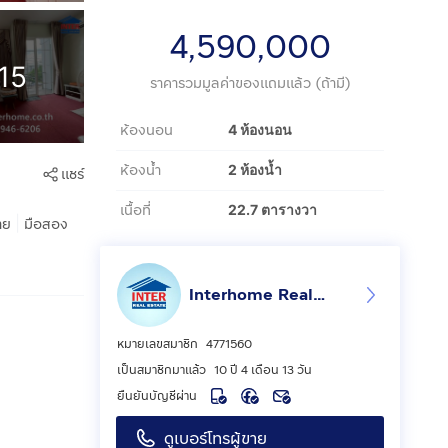
4,590,000
15
ราคารวมมูลค่าของแถมแล้ว (ถ้ามี)
ห้องนอน
4 ห้องนอน
ห้องน้ำ
2 ห้องน้ำ
แชร์
เนื้อที่
22.7 ตารางวา
|
าย
มือสอง
Interhome Realty Estate
หมายเลขสมาชิก
4771560
เป็นสมาชิกมาแล้ว
10 ปี 4 เดือน 13 วัน
ยืนยันบัญชีผ่าน
ดูเบอร์โทรผู้ขาย