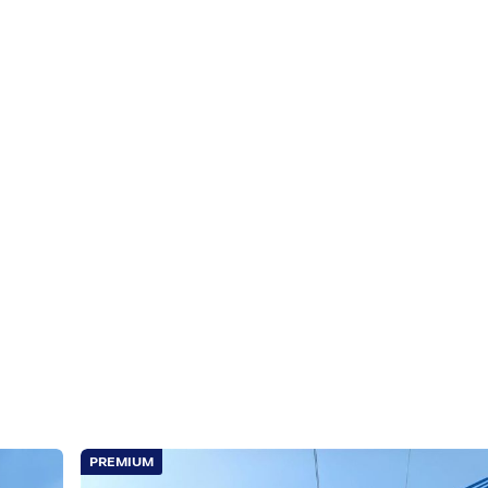
ถ.นวมินทร์ เขตบึงกุ่ม กรุงเทพมหานคร
นวมินทร์ ท็อปซุปเปอร์มาร์เก็ต
den Town Ladprao-Kaset Nawamin) ขายทาวน์โฮม 2 ชั้น
์ ถนนเสรีไทย แขวงคลองกุ่ม เขตบึงกุ่ม กรุงเทพมหานคร
PREMIUM
โต้