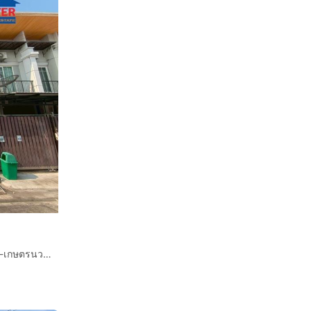
olate Ville
รงพยาบาลวิภา
หง
ทาวน์เฮ้าส์ 2 ชั้น 21.7 ตร.ว. หมู่บ้านโกลเด้นทาวน์ ลาดพร้าว-เกษตรนวมินทร์ ซอยนวมินทร์42 แยก27 ถนนนวมินทร์ ถนนประเสริฐมนูกิจ เขตบึงกุ่ม