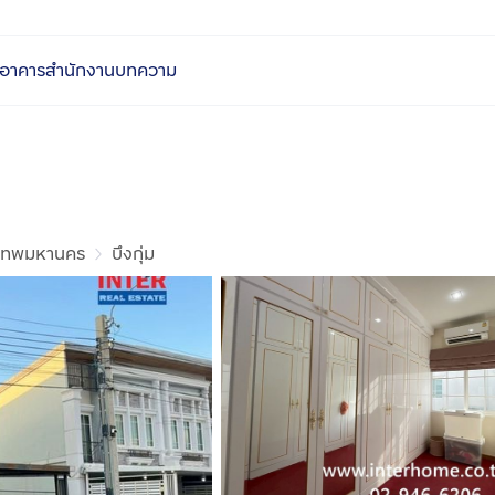
อาคารสำนักงาน
บทความ
งเทพมหานคร
บึงกุ่ม