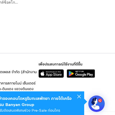
ทาวน์โฮม 3 ชั้น 19.8 ตร.ว. หมู่บ้านกลางเมือง นวมินทร์42 ใกล้ซ็อคโกแลต วิลล์ ซอยนวมินทร์42 ถนนนวมินทร์ ถนนประเสร็ฐมนูกิจ เขตบึงกุ่ม กรุงเทพ
เพื่อประสบการณ์ใช้งานที่ดีขึ้น
เก็ตเพลส จำกัด (สำนักงาน
อาคารสกายไนน์ เซ็นเตอร์
ก-ดินแดง แขวงดินแดง
เจ้าของคอนโดหรูริมทะเลพัทยา ภายใต้เครือ
 10400
รม Banyan Group
รับข้อเสนอพิเศษช่วง Pre-Sale ก่อนใคร