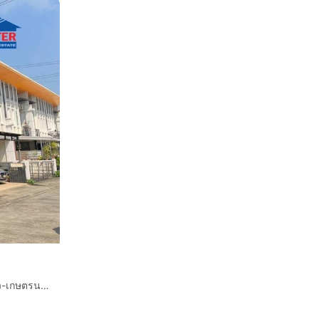
ทาวน์โฮม 2 ชั้น 33.2 ตร.ว. หมู่บ้านโกลเด้น ทาวน์ ลาดพร้าว-เกษตรนวมินทร์ ซอยนวมินทร์42 แยก27 ถนนนวมินทร์ ถนนรามอินทรา เขตบึงกุ่ม กรุงเทพ