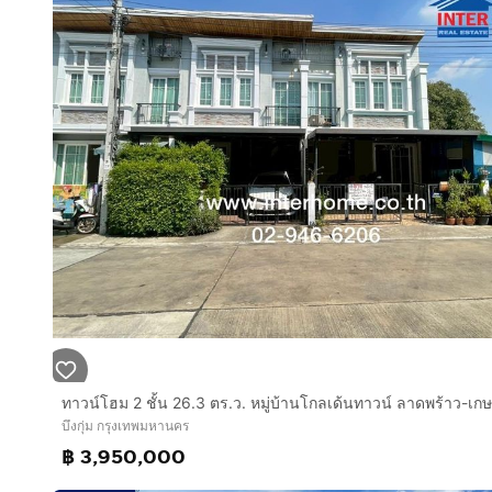
แต่งสวยพร้อมอยู่ บิวท์อินเฟอร์นิเจอร์ ห้องนอน ครัวบิวท์อิ
ต่อเติมโรงจอดรถ ใกล้สวนสาธารณะ สโมสร ถนนเมน
ทำเลดีสถานที่ใกล้เคียง :
ใกล้เดอะมอลล์บางกะปิ ตะวันนา โลตัส-นวมินทร์ แม็คโคร น
ตลาดหัวมุม ตลาดอินทรารักษ์ นวมินทร์
ตลาดปัฐวิกรณ์ โรงเรียนเลิศหล้า โรงเรียนบดินทร์เดชา2 (ส
ราม -นวมินทร์ โรงพยาบาลพญาไท-นวมินทร์ โรงพยาบา
การเดินทางสะดวกสบาย :
เข้า-ออก ได้หลายเส้นทาง
ถนนนวมินทร์42 ถนนประเสริฐมนูกิจ48 เชื่อมต่อได้หลายเส
ถนนรามอินทรา ถนนเสรีไท ถนนลาดพร้าว ถนนเกษตร-นว
ใกล้จุดขึ้นทางด่วนรามอินทรา-อาจณรงค์ และถนนวงแห
บริษัท อินเตอร์โฮม เรียลตี้ เอสเตท จำกัด
Interhome Realty Estate
บึงกุ่ม กรุงเทพมหานคร
www.interhome.co.th
฿ 3,950,000
โทร.
กดเพื่อดูเบอร์โทร xxxxxx206