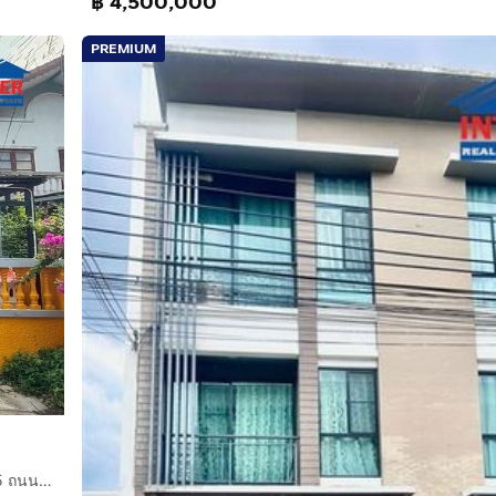
฿ 4,500,000
PREMIUM
ทาวน์เฮ้าส์ 2 ชั้น 23 ตร.ว. หมู่บ้านสินธนา ซอยนวมินทร์50 แยก5 ถนนนวมินทร์ เขตบึงกุ่ม กรุงเทพมหานคร