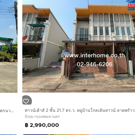
น พร้อมเฟอร์นิเจอร์
วมินทร์ ท็อปซุปเปอร์มาร์เก็ต แม็คโคร เซ็นทรัล อีสต์วิลล์ Choc
ิงห์ สิงหเสนี) โรงเรียนโสมาภา โรงเรียนสุขุมนวพันธ์อุปถัมภ์ โ
ลสินแพทย์ โรงพยาบาลนวเวช โรงพยาบาลเกษมราษฏร์-รามคำแ
้นทาง ทั้ง
มินทร์
วนกาญจนาภิเษก
ทาวน์โฮม 2 ชั้น 26.3 ตร.ว. หมู่บ้านโกลเด้นทาวน์ ลาดพร้าว-เกษตรนวมินทร์ ซอยนวมินทร์42 แยก27 ถนนนวมินทร์ ถนนเสรีไทย เขตบึงกุ่ม กรุงเทพมหานคร
บึงกุ่ม กรุงเทพมหานคร
฿ 2,990,000