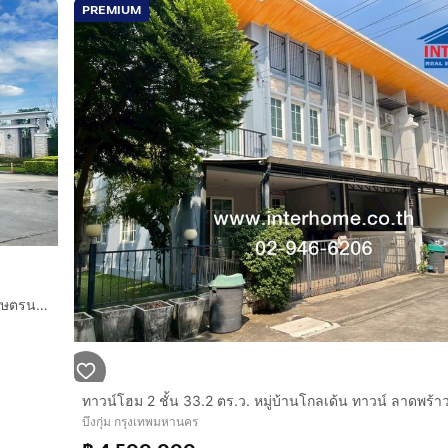
PREMIUM
ropcode=68041
ทาวน์เฮ้าส์ 2 ชั้น 21.7 ตร.ว. หมู่บ้านโกลเด้นทาวน์2 ลาดพร้าว-เกษตรนวมินทร์ ซอยนวมินทร์42 แยก27 ถนนนวมินทร์ ถนนประเสริฐมนูกิจ เขตบึงกุ่ม กรุง
บึงกุ่ม กรุงเทพมหานคร