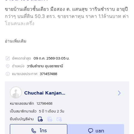
ขายบ้านเดี่ยวชั้นเดียว มือสอง ต. แสนสุข วารินชำราบ อายุปี
กว่าๆ บนที่ดิน 50.3 ตรว. ขายราคาทุน ราคา 1.1ล้านบาท ค่า
โอนคนละครึ่ง
ที่ตั้ง บ้านเลขที่ 411 ม.15 (บ้านธาตุออก) ซ. ธาตุร่วมพัฒนา
อ่านเพิ่มเติม
40 ถ. สินนุสรณ์ ต. แสนสุข อ. วารินชำราบ จ. อุบลราชธานี
34190
อัพเดทล่าสุด
09 ก.ค. 2569 03:05 น.
บรรยากาศดี เงียบสงบ เพื่อนบ้านดี
บ้านชั้นเดียวคอนกรีตเสริมเหล็ก 1 ห้องนอน 1 ห้องน้ำ 1 ห้อง
ตำแหน่ง
วารินชำราบ อุบลราชธานี
โถง บนที่ดิน 50.3 ตรว. ถมดินสูงกว่าถนน 30 ซม.
หมายเลขประกาศ
371457488
หลังคาเมทัลชีทสีน้ำเงินติดฉนวน PU โฟมหนา 1 นิ้ว - ผนัง
ก่ออิฐแดงทั้งหลัง - พื้นปูกระเบื้อง
Chuchai Kanjanajirawong
ห้องนอน แถม แอร์ Toshiba ขนาด 9000btu + ตู้เสื้อผ้า SB
furniture ขนาด 160x200x60cm. + ชุดผ้าม่าน
หมายเลขสมาชิก
12796468
ห้องโถง แถม ชั้นวางของ + ตู้เย็น Hitachi 2 ประตู ขนาด
เป็นสมาชิกมาแล้ว
5 ปี 1 เดือน 2 วัน
8.5คิว Inverter
ยืนยันบัญชีผ่าน
โทร
แชท
พิกัด Google map