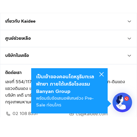
เกี่ยวกับ Kaidee
ศูนย์ช่วยเหลือ
บริษัทในเครือ
ติดต่อเรา
เป็นเจ้าของคอนโดหรูริมทะเล
เลขที่ 554/117 อาคารสกายไนน์ เซ็นเตอร์ ชั้น 22 ถนนอโศก-ดินแดง
พัทยา ภายใต้เครือโรงแรม
แขวงดินแดง เขตดินแดง
Banyan Group
บริษัท เคดี มาร์เก็ตเพลส จำกัด (สำนักงานใหญ่)
พร้อมรับข้อเสนอพิเศษช่วง Pre-
กรุงเทพมหานคร 10400
Sale ก่อนใคร
02 108 8531
cs@kaidee.com
ติดตามเรา