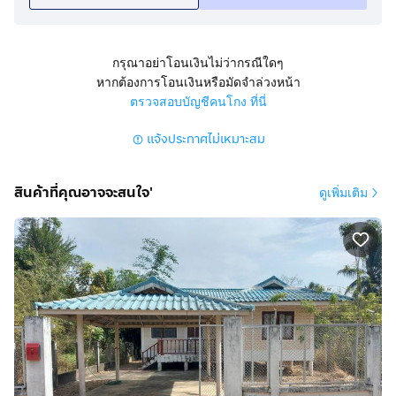
https://maps.app.goo.gl/sTjwY7NtjNogsd9CA
สนใจติดต่อ ชูชัย
กดเพื่อดูเบอร์โทร xxxxxx193
กรุณาอย่าโอนเงินไม่ว่ากรณีใดๆ
หากต้องการโอนเงินหรือมัดจำล่วงหน้า
ตรวจสอบบัญชีคนโกง ที่นี่
แจ้งประกาศไม่เหมาะสม
สินค้าที่คุณอาจจะสนใจ'
ดูเพิ่มเติม