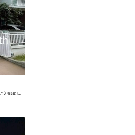
บ้านเเฝด 2 ชั้น 28 ตร.ว. หมู่บ้านเดอะวิลเลจ บางนา-วงแหวนฯ3 ซอยมหาชัย ถนนบางนา-ตราด ถนนซอยมหาชัย บางพลี สมุทรปราการ