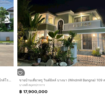
บ้านเดี่ยว 2 ชั้น 77.5 ตร.ว. หมู่บ้านเซนโทร บางนา–ศรีนครินทร์ ใกล้โรงเรียนนานาชาติสิงคโปร์สุวรรณภูมิ SISB ถนนบัวนครินทร์ ถนนหนามแดง–บางพลี
บางพลี สมุทรปราการ
฿ 17,900,000