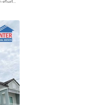
บ้านเดี่ยว 2 ชั้น 80.3 ตร.ว. หมู่บ้านบางกอกบูเลอวาร์ด บางนา-ศรีนครินทร์ ใกล้เมกาบางนา และโรงเรียนนานาชาติสิงคโปร์สุวรรณภูมิ