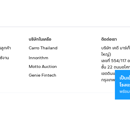
บริษัทในเครือ
ติดต่อเรา
รลูกค้า
Carro Thailand
บริษัท เคดี มาร์
ใหญ่)
ช้งาน
Innorithm
เลขที่ 554/117 
Motto Auction
ชั้น 22 ถนนอโศ
เขตดินแดง
Genie Fintech
เป็น
กรุงเทพมหานคร
โรงแ
พร้อม