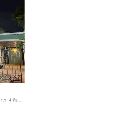
ขายบ้านเดี่ยวหรู วินด์มิลล์ บางนา (Windmill Bangna) 109 ตร.ว. 4 ห้องนอน บ้านในสนามกอล์ฟ ทำเลดี ใกล้เมกาบางนา