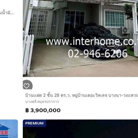
บ้านเดี่ยว 2 ชั้น 54.6 ตร.ว. เดอะ แพลนท์ บางนา-วงแหวน ใกล้ปั้มน้ำมันบางจาก สาขาสุขาภิบาล2 ถนนกาญจนาภิเษก ถนนลาดกระบัง (ถนนสุขาภิบาล2) บางพลี
บางพลี สมุทรปราการ
฿ 3,900,000
PREMIUM