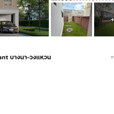
plant บางนา-วงแหวน
ข