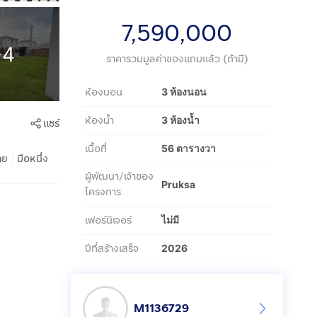
7,590,000
+4
ราคารวมมูลค่าของแถมแล้ว (ถ้ามี)
ห้องนอน
3 ห้องนอน
ห้องน้ำ
3 ห้องน้ำ
แชร์
เนื้อที่
56 ตารางวา
|
าย
มือหนึ่ง
ผู้พัฒนา/เจ้าของ
Pruksa
โครงการ
เฟอร์นิเจอร์
ไม่มี
ปีที่สร้างเสร็จ
2026
M1136729