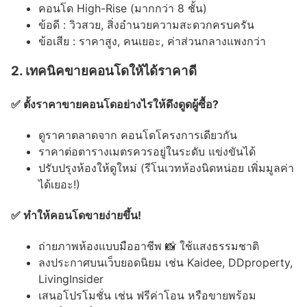
คอนโด High-Rise (มากกว่า 8 ชั้น)
ข้อดี : วิวสวย, สิ่งอำนวยความสะดวกครบครัน
ข้อเสีย : ราคาสูง, คนเยอะ, ค่าส่วนกลางแพงกว่า
2. เทคนิคขายคอนโดให้ได้ราคาดี
✅ ตั้งราคาขายคอนโดอย่างไรให้ดึงดูดผู้ซื้อ?
ดูราคาตลาดจาก คอนโดโครงการเดียวกัน
ราคาต่อตารางเมตรควรอยู่ในระดับ แข่งขันได้
ปรับปรุงห้องให้ดูใหม่ (รีโนเวทห้องนิดหน่อย เพิ่มมูลค่า
ได้เยอะ!)
✅ ทำให้คอนโดขายง่ายขึ้น!
ถ่ายภาพห้องแบบมืออาชีพ 📸 ใช้แสงธรรมชาติ
ลงประกาศบนเว็บยอดนิยม เช่น Kaidee, DDproperty,
LivingInsider
เสนอโปรโมชั่น เช่น ฟรีค่าโอน หรือขายพร้อม