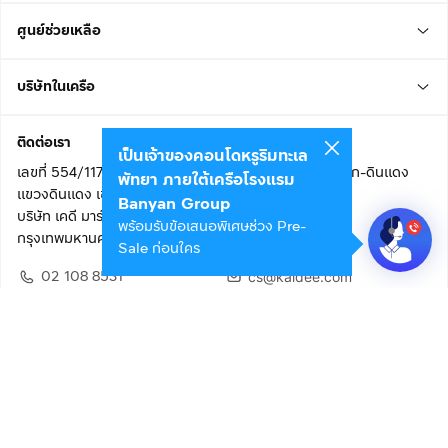
ศูนย์ช่วยเหลือ
บริษัทในเครือ
ติดต่อเรา
เป็นเจ้าของคอนโดหรูริมทะเล
เลขที่ 554/117 อาคารสกายไนน์ เซ็นเตอร์ ชั้น 22 ถนนอโศก-ดินแดง
พัทยา ภายใต้เครือโรงแรม
แขวงดินแดง เขตดินแดง
Banyan Group
บริษัท เคดี มาร์เก็ตเพลส จำกัด (สำนักงานใหญ่)
พร้อมรับข้อเสนอพิเศษช่วง Pre-
กรุงเทพมหานคร 10400
Sale ก่อนใคร
02 108 8531
cs@kaidee.com
ติดตามเรา
เพื่อประสบการณ์ใช้งานที่ดีขึ้น