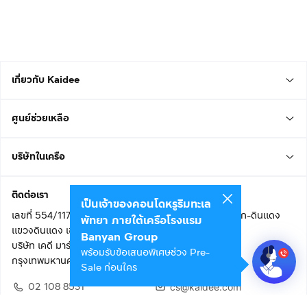
เกี่ยวกับ Kaidee
ศูนย์ช่วยเหลือ
บริษัทในเครือ
ติดต่อเรา
เป็นเจ้าของคอนโดหรูริมทะเล
เลขที่ 554/117 อาคารสกายไนน์ เซ็นเตอร์ ชั้น 22 ถนนอโศก-ดินแดง
พัทยา ภายใต้เครือโรงแรม
แขวงดินแดง เขตดินแดง
Banyan Group
บริษัท เคดี มาร์เก็ตเพลส จำกัด (สำนักงานใหญ่)
พร้อมรับข้อเสนอพิเศษช่วง Pre-
กรุงเทพมหานคร 10400
Sale ก่อนใคร
02 108 8531
cs@kaidee.com