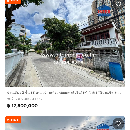
HOT
บ้านเดี่ยว 2 ชั้น 83 ตร.ว. บ้านเดี่ยว ซอยพหลโยธิน18-1 ใกล้ BTSหมอชิต ใกล้ 5แยกลาดพร้าว ถนนพหลโยธิน ถนนวิภาวดี5 เขตจตุจักร กรุงเทพมหานคร
จตุจักร กรุงเทพมหานคร
฿ 17,800,000
HOT