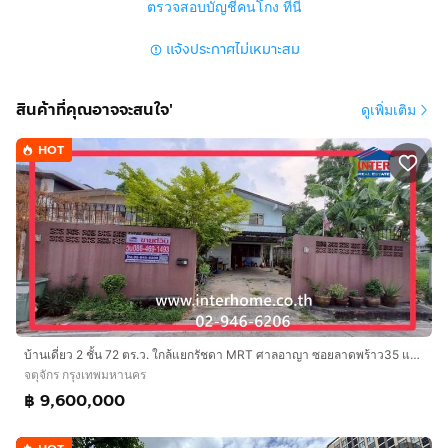
ตรวจสอบบัญชีคนโกง ที่นี่
แจ้งประกาศไม่เหมาะสม
สินค้าที่คุณอาจจะสนใจ'
ดูเพิ่มเติม
HOT
บ้านเดี่ยว 2 ชั้น 72 ตร.ว. ใกล้แยกรัชดา MRT ศาลอาญา ซอยลาดพร้าว35 แยก8 - 1 ถนนลาดพร้าว ถนนลาดพร้าว-วังหิน เขตจตุจักร กรุงเทพมหานคร
จตุจักร กรุงเทพมหานคร
฿ 9,600,000