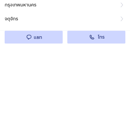
กรุงเทพมหานคร
จตุจักร
โทร
แชท