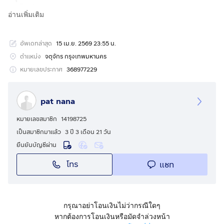
**เนื้อที่ 60 ตารางวา หน้ากว้าง 8 เมตรลึก 30 เมตร (บ้าน
อ่านเพิ่มเติม
ไม้เก่าต้องปรับปรุง ) จอดรถได้ 2 คัน
ปากซอยเป็นรถไฟฟ้าสายสีเหลืองสถานีภาวนา 800 เมตร
อัพเดทล่าสุด
15 เม.ย. 2569 23:55 น.
เชื่อมต่อMRTสายสีน้ำเงิน สถานีลาดพร้าว และสถานีรัชดา
**สถานที่ใกล้เคียง**
ตำแหน่ง
จตุจักร กรุงเทพมหานคร
โลตัสวังหิน วัดลาดพร้าว ศาลอาญารัชดา มหาวิทยาลัย
หมายเลขประกาศ
368977229
ราชภัฏจันทรเกษม เมเจอร์รัชโยธิน โรงเรียนหอวัง สถาบัน
การบินพลเรือน มหาวิทยาลัยเกษตรศาสตร์ ห้าแยกลาดพร้าว
pat nana
เซ็นทรัลลาดพร้าว ยูเนี่ยนมอลล์ สถานีกลางบางซื่อ ตลาดสด
สะพาน 2 ตลาดโชคชัย 4 สวนจตุจักร สถานีตำรวจ
หมายเลขสมาชิก
14198725
พหลโยธิน สถานีตำรวจโชคชัย
เป็นสมาชิกมาแล้ว
3 ปี 3 เดือน 21 วัน
**เส้นทางคมนาคมโดยรอบ**
ยืนยันบัญชีผ่าน
ถนนลาดพร้าว เลียบด่วนรามอินทรา ถนนพหลโยธิน ถนน
โทร
แชท
เกษตร- นวมินทร์ ถนนวิภาวดีรังสิต
**ราคา 19 ล้าน โอน 50-50
**คุณพัช tel/line
กดเพื่อดูเบอร์โทร xxxxxx842
เจ้าของ
โดยตรง
กรุณาอย่าโอนเงินไม่ว่ากรณีใดๆ
หากต้องการโอนเงินหรือมัดจำล่วงหน้า