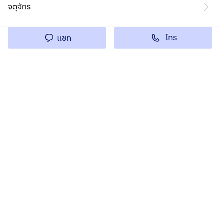
จตุจักร
โทร
แชท