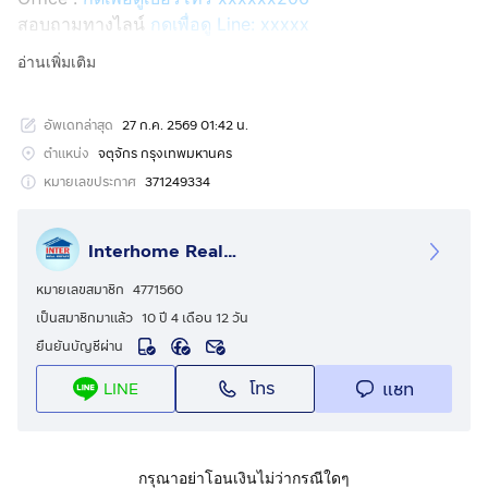
สอบถามทางไลน์
กดเพื่อดู Line: xxxxx
Line ID: @interhome
อ่านเพิ่มเติม
รหัสอสังหาริมทรัพย์ : 66426
อัพเดทล่าสุด
27 ก.ค. 2569 01:42 น.
ขนาด 50 ตร.ว.
ตำแหน่ง
จตุจักร กรุงเทพมหานคร
ที่ตั้ง : ที่ดิน + บ้าน ซอยพหลโยธิน26 ถ.พหลโยธิน เขต
หมายเลขประกาศ
371249334
จตุจักร กรุงเทพมหานคร
Interhome Realty Estate
รายละเอียด
ใกล้ตึกช้าง ใกล้เมเจอร์รัชโยธิน ใกล้ห้างเซ็นทรัลลาดพร้าว
หมายเลขสมาชิก
4771560
เป็นสมาชิกมาแล้ว
10 ปี 4 เดือน 12 วัน
ขายที่ดิน+บ้าน 2 ชั้น ซอยพหลโยธิน26 ถนนพหลโยธิน ถนน
ยืนยันบัญชีผ่าน
รัชดาภิเษก แขวงจอมพล เขตจตุจักร กรุงเทพมหานคร
โทร
แชท
LINE
สูง 2 ชั้น 3 นอน 2 น้ำ 1 ครัว
มีที่จอดรถ 4 คัน แอร์ 4 ตัว มุ้งลวด เหล็กดัด ม่าน สนาม
กรุณาอย่าโอนเงินไม่ว่ากรณีใดๆ