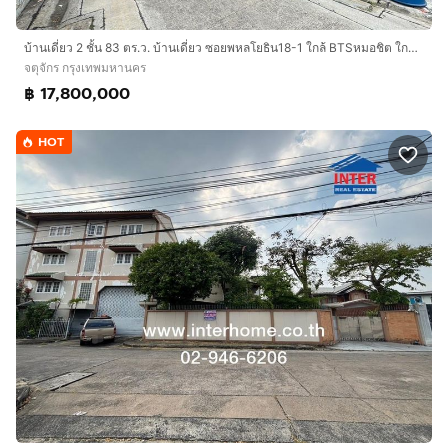
https://www.interhome.co.th/propertydetail.php?
บ้านเดี่ยว 2 ชั้น 83 ตร.ว. บ้านเดี่ยว ซอยพหลโยธิน18-1 ใกล้ BTSหมอชิต ใกล้ 5แยกลาดพร้าว ถนนพหลโยธิน ถนนวิภาวดี5 เขตจตุจักร กรุงเทพมหานคร
propcode=66426
จตุจักร กรุงเทพมหานคร
฿ 17,800,000
HOT