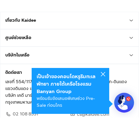
เกี่ยวกับ Kaidee
ศูนย์ช่วยเหลือ
บริษัทในเครือ
ติดต่อเรา
เป็นเจ้าของคอนโดหรูริมทะเล
เลขที่ 554/117 อาคารสกายไนน์ เซ็นเตอร์ ชั้น 22 ถนนอโศก-ดินแดง
พัทยา ภายใต้เครือโรงแรม
แขวงดินแดง เขตดินแดง
Banyan Group
บริษัท เคดี มาร์เก็ตเพลส จำกัด (สำนักงานใหญ่)
พร้อมรับข้อเสนอพิเศษช่วง Pre-
กรุงเทพมหานคร 10400
Sale ก่อนใคร
02 108 8531
cs@kaidee.com
ติดตามเรา