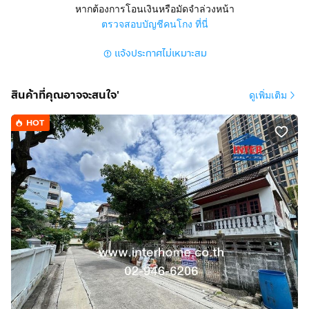
การตกแต่ง :
หากต้องการโอนเงินหรือมัดจำล่วงหน้า
ที่ดินแถมบ้าน
ตรวจสอบบัญชีคนโกง ที่นี่
บ้านอายึมากกว่า 30 ปี
แจ้งประกาศไม่เหมาะสม
สภาพเรียบร้อย
สภาพแวดล้อมบ้านเดี่ยว
เหมาะสร้างบ้านอยู่อาศัย
สินค้าที่คุณอาจจะสนใจ'
ดูเพิ่มเติม
ทำเลดี สถานที่ใกล้เคียง :
HOT
ใกล้ตึกช้าง ใกล้เมเจอร์รัชโยธิน ใกล้ห้างเซ็นทรัลลาดพร้าว
การเดินทางสะดวก :
ใกล้ปากซอยพหลโยธินเพียง 700 เมตร
ถนนพหลโยธิน ถนนรัชดาภิเษก
ใกล้รถไฟฟ้า BTS สายสีเขียว สถานีพหลโยธิน24
บริษัท อินเตอร์โฮม เรียลตี้ เอสเตท จำกัด
Interhome Realty Estate
www.interhome.co.th
โทร.
กดเพื่อดูเบอร์โทร xxxxxx206