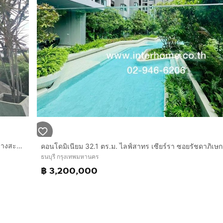
คอนโดมิเนียม 35.03 ตร.ว. ศุภาลัยปาร์ค สถานีตลาดพลู ใกล้วัดบางสะแกใน ซอยรัชดาภิเษก13 ถนนราชพฤกษ์ ถนนรัชดาภิเษก เขตธนบุรี กรุงเทพมหานคร
ธนบุรี กรุงเทพมหานคร
฿ 3,200,000