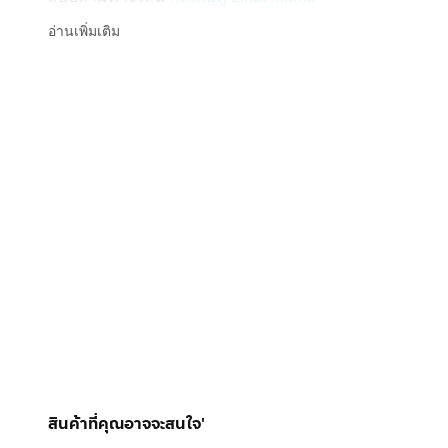
Line ID: @interhome
อ่านเพิ่มเติม
รหัสอสังหาริมทรัพย์ : 65306
ขนาด 39.69 ตร.ม.
ที่ตั้ง : เมโทร สกาย วุฒากาศ ถ.วุฒากาศ เขตธนบุรี กรุ
รายละเอียด
ใกล้เดอะมอลล์ท่าพระ ไอคอนสยาม ตลาดพลู ตลาดรัชดาภิ
เมโทร สกาย วุฒากาศ (Metro Sky Wutthakat) ขายคอนโ
ขายคอนโดมิเนียม ใกล้ BTS วุฒากาศ ถนนวุฒากาศ ถนน
สูง 31 ชั้น 2 นอน 1 น้ำ 1 ครัว 1 ห้องนั่งเล่น อยู่ชั้น 14
มีที่จอดรถ 1 คัน แอร์ 3 ตัว
สินค้าที่คุณอาจจะสนใจ'
การตกแต่ง