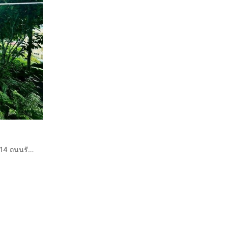
คอนโดมิเนียม 32.1 ตร.ม. ไลฟ์สาทร เซียร์รา ซอยรัชดาภิเษก14 ถนนรัชดา-ท่าพระ ถนนวุฒากาศ เขตธนบุรี กรุงเทพมหานคร