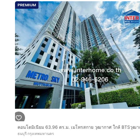
ห้องมุม สวย วิวดี รับลม-แสงเข้าออกอากาศถ่ายเทได้ดี คร
PREMIUM
พร้อมสิ่งอำนวยความสะดวก เช่น
* Double Space Lobby หรูหรา
* Co-Working Space / สระว่ายน้ำระบบเกลือ /สระเด็ก / 
* Steam / Rooftop Bar / สวนพักผ่อน
ทำเลดีสถานที่ใกล้เคียง
ใกล้เดอะมอลล์ท่าพระ ไอคอนสยาม ตลาดพลู ตลาดรัชดาภิเษ
ประจักษ์ โรงพยาบาลรัชดา-ท่าพระโรงพยาบาลบางขุนเที
การเดินทางสะดวก
ถนนเทอดไท ถนนราชพฤกษ์ ถนนวุฒากาศ ถนนรัชดาภิเษ
ใกล้รถไฟฟ้า BTS สถานีวุฒากาศ
บริษัท อินเตอร์โฮม เรียลตี้ เอสเตท จำกัด
Interhome Realty Estate
www.interhome.co.th
โทร.
กดเพื่อดูเบอร์โทร xxxxxx206
ธนบุรี กรุงเทพมหานคร