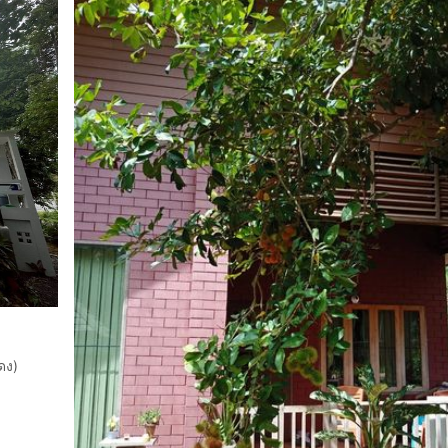
ุข
​​​
ropcode=67023