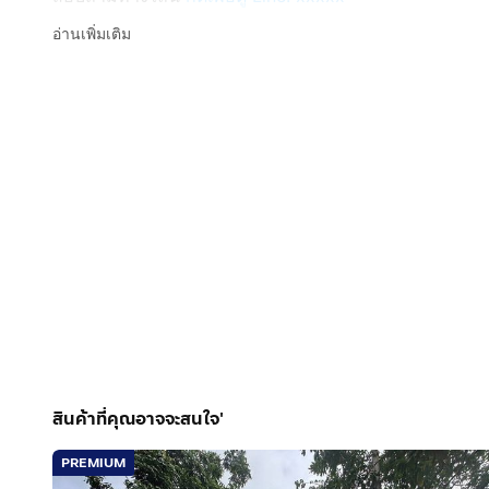
Line ID: @interhome
อ่านเพิ่มเติม
รหัสอสังหาริมทรัพย์ : 67023
ขนาด 60 ตร.ว.
ที่ตั้ง : หมู่บ้านก้องธารา ระยอง ถ.สุขุมวิท แกลง ระยอง
รายละเอียด
ใกล้ห่างจากน้ำตกเขาชะเมา CJ ตลาดสดผาสุข
หมู่บ้านก้องธารา ระยอง (Kongthara) ขายบ้านเดี่ยว 1 ชั้น
ขายบ้านเดี่ยว 1 ชั้น ซอยสามแยกประแสร์ ถนนสุขุมวิท ถ
สูง 1 ชั้น 2 ห้องนอน 1 ห้องน้ำ 1 ห้องครัว และ 1 ห้องโถง
มีที่จอดรถ 1 คัน แอร์ 3 ตัว กล้องวงจรปิด มุ้งลวด เหล็ดดั
สินค้าที่คุณอาจจะสนใจ'
PREMIUM
การตกแต่ง :