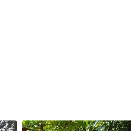
นนเทศบาลทุ่งควายกิน27 ตำบลทุ่งควายกิน อำเภอแถลง จังหวัดระ
ด ม่าน สนาม