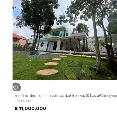
หมู่บ้านสงบร่มรื่น เฟอร์นิเจอร์บิวท์อิน ปั้มน้ำ ชุดโซฟา
พื้นปูด้วยกระเบื้อง ห้องครัวเป็นเฟอร์นิเจอร์บิวท์อิน
ทำเลดีสถานที่ใกล้เคียง :
ใกล้สิ่งอำนวยความสะดวกมากมาย เซเว่น CJ ตลาดสดผาส
ห่างจากน้ำตกเขาชะเมา 18 กิโลเมตร
ห่างจากแหลมแม่พิมพ์ 20 กิโลเมตร
การเดินทางสะดวก :
ถนนสุขุมวิท
ถนนเทศบาลทุ่งควายกิน27
บริษัท อินเตอร์โฮม เรียลตี้ เอสเตท จำกัด
Interhome Realty Estate
www.interhome.co.th
โทร.
กดเพื่อดูเบอร์โทร xxxxxx206
ขายบ้าน พักต่างอากาศ อ.แกลง จังหวัดระยอง(มีโฉนดที่ดินครุฑแดง)​​
แกลง ระยอง
https://www.interhome.co.th/propertydetail.php?p
฿ 11,000,000