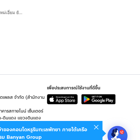
✨ขายบ้านเดี่ยว ทำเลดี ใกล้หาดสวนสน, แหลมแม่พิมพ์ บ้านใหม่เอี่ยม ยังไม่เคยเข้าอยู่ ✨
เพื่อประสบการณ์ใช้งานที่ดีขึ้น
เก็ตเพลส จำกัด (สำนักงาน
อาคารสกายไนน์ เซ็นเตอร์
ก-ดินแดง แขวงดินแดง
เจ้าของคอนโดหรูริมทะเลพัทยา ภายใต้เครือ
 10400
รม Banyan Group