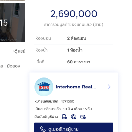
2,690,000
15
ราคารวมมูลค่าของแถมแล้ว (ถ้ามี)
ห้องนอน
2 ห้องนอน
ห้องน้ำ
1 ห้องน้ำ
แชร์
เนื้อที่
60 ตารางวา
|
าย
มือสอง
Interhome Realty Estate
หมายเลขสมาชิก
4771560
เป็นสมาชิกมาแล้ว
10 ปี 4 เดือน 15 วัน
ยืนยันบัญชีผ่าน
ดูเบอร์โทรผู้ขาย