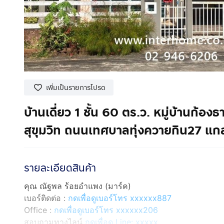
เพิ่มเป็นรายการโปรด
บ้านเดี่ยว 1 ชั้น 60 ตร.ว. หมู่บ้านก
สุขุมวิท ถนนเทศบาลทุ่งควายกิน27 แก
รายละเอียดสินค้า
คุณ ณัฐพล ร้อยอำแพง (มาร์ค)
เบอร์ติดต่อ :
กดเพื่อดูเบอร์โทร xxxxxx887
Office :
กดเพื่อดูเบอร์โทร xxxxxx206
สอบถามทางไลน์
กดเพื่อดู Line: xxxxx