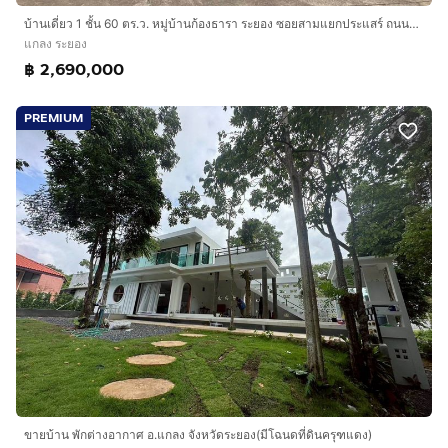
บ้านเดี่ยว 1 ชั้น 60 ตร.ว. หมู่บ้านก้องธารา ระยอง ซอยสามแยกประแสร์ ถนนสุขุมวิท ถนนเทศบาลทุ่งควายกิน27 แกลง ระยอง
แกลง ระยอง
฿ 2,690,000
PREMIUM
ขายบ้าน พักต่างอากาศ อ.แกลง จังหวัดระยอง(มีโฉนดที่ดินครุฑแดง)​​​​​