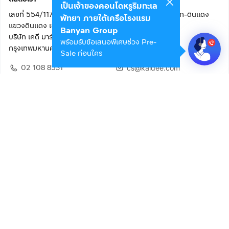
เป็นเจ้าของคอนโดหรูริมทะเล
เลขที่ 554/117 อาคารสกายไนน์ เซ็นเตอร์ ชั้น 22 ถนนอโศก-ดินแดง
พัทยา ภายใต้เครือโรงแรม
แขวงดินแดง เขตดินแดง
Banyan Group
บริษัท เคดี มาร์เก็ตเพลส จำกัด (สำนักงานใหญ่)
พร้อมรับข้อเสนอพิเศษช่วง Pre-
กรุงเทพมหานคร 10400
Sale ก่อนใคร
02 108 8531
cs@kaidee.com
ติดตามเรา
เพื่อประสบการณ์ใช้งานที่ดีขึ้น
© 2568 บริษัท เคดี มาร์เก็ตเพลส จำกัด