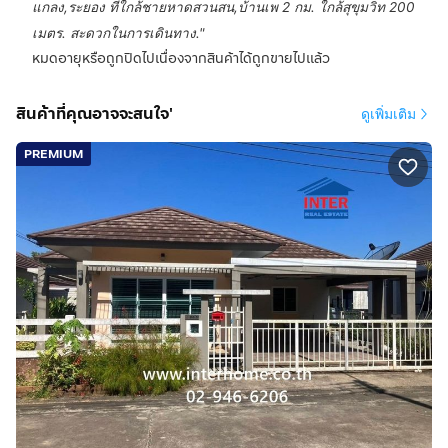
แกลง,ระยอง ที่ใกล้ชายหาดสวนสน,บ้านเพ 2 กม. ใกล้สุขุมวิท 200
เมตร. สะดวกในการเดินทาง.
"
หมดอายุหรือถูกปิดไปเนื่องจากสินค้าได้ถูกขายไปแล้ว
สินค้าที่คุณอาจจะสนใจ'
ดูเพิ่มเติม
PREMIUM