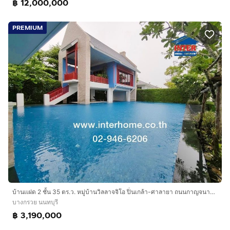
฿ 12,000,000
PREMIUM
บ้านเเฝด 2 ชั้น 35 ตร.ว. หมู่บ้านวิลลาจจิโอ ปิ่นเกล้า-ศาลายา ถนนกาญจนาภิเษก ถนนสำเร็จพัฒนา บางกรวย นนทบุรี
บางกรวย นนทบุรี
฿ 3,190,000