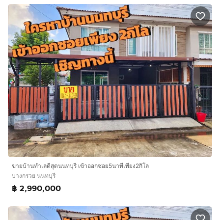
ขายบ้านทำเลดีสุดนนทบุรี เข้าออกซอย5นาทีเพียง2กิโล
บางกรวย นนทบุรี
฿ 2,990,000