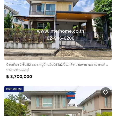
บ้านเดี่ยว 2 ชั้น 52 ตร.ว. หมู่บ้านอินนิซิโอ2 ปิ่นเกล้า-วงแหวน ซอยสมาคมศิษย์เก่าโยธินบูรณะ ถนนกาญจนาภิเษก ถนนสำเร็จพัฒนา บางกรวย นนทบุรี
บางกรวย นนทบุรี
฿ 3,700,000
PREMIUM