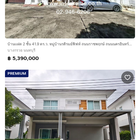
บ้านเเฝด 2 ชั้น 41.9 ตร.ว. หมู่บ้านรติรมย์ฟิฟท์ ถนนราชพฤกษ์ ถนนนครอินทร์ ถนนร่วมใจพัฒนา บางกรวย นนทบุรี
บางกรวย นนทบุรี
฿ 5,390,000
PREMIUM