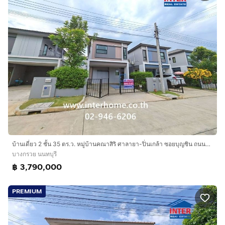
บ้านเดี่ยว 2 ชั้น 35 ตร.ว. หมู่บ้านคณาสิริ ศาลายา-ปิ่นเกล้า ซอยบุญชิน ถนนกาญจนาภิเษก ถนนทางหลวงชนบท1011 บางกรวย นนทบุรี
บางกรวย นนทบุรี
฿ 3,790,000
PREMIUM