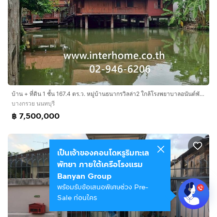
บ้าน + ที่ดิน 1 ชั้น 167.4 ตร.ว. หมู่บ้านธนากรวิลล่า2 ใกล้โรงพยาบาลอนันต์พัฒนา ซอยเทอดพระเกียรติ5 ถนนนครอินทร์ ถนนบางกรวย-ไทรน้อย บางกรวย
บางกรวย นนทบุรี
฿ 7,500,000
เป็นเจ้าของคอนโดหรูริมทะเล
พัทยา ภายใต้เครือโรงแรม
Banyan Group
พร้อมรับข้อเสนอพิเศษช่วง Pre-
Sale ก่อนใคร