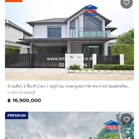
บ้านเดี่ยว 2 ชั้น 91.2 ตร.ว. หมู่บ้านบางกอกบูเลอวาร์ด พระราม5 ซอยอัจฉริยะประสิทธิ์1 ถนนราชพฤกษ์ ถนนนครอินทร์ บางกรวย นนทบุรี
บางกรวย นนทบุรี
฿ 16,900,000
PREMIUM