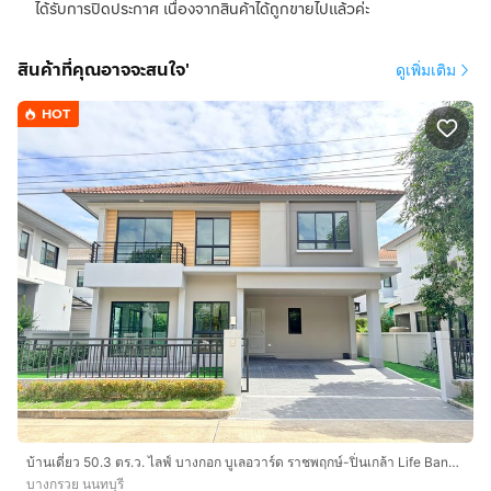
ได้รับการปิดประกาศ เนื่องจากสินค้าได้ถูกขายไปแล้วค่ะ
สินค้าที่คุณอาจจะสนใจ'
ดูเพิ่มเติม
HOT
บ้านเดี่ยว 50.3 ตร.ว. ไลฟ์ บางกอก บูเลอวาร์ด ราชพฤกษ์-ปิ่นเกล้า Life Bangkok Boulevard Ratchaphruek-Pinklao ใกล้เซ็นทรัล เวสต์วิลล์ ราชพฤกษ์
บางกรวย นนทบุรี