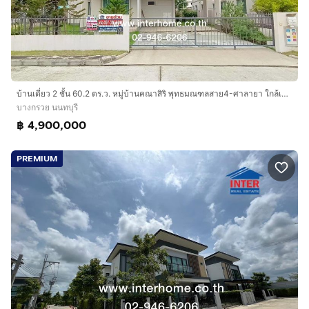
บ้านเดี่ยว 2 ชั้น 60.2 ตร.ว. หมู่บ้านคณาสิริ พุทธมณฑลสาย4-ศาลายา ใกล้เซ็นทรัลศาลายา ถนน1011สำเร็จพัฒนา ถนนบรมราชชนนี-กาญจนา บางกรวย นนทบุรี
บางกรวย นนทบุรี
฿ 4,900,000
PREMIUM