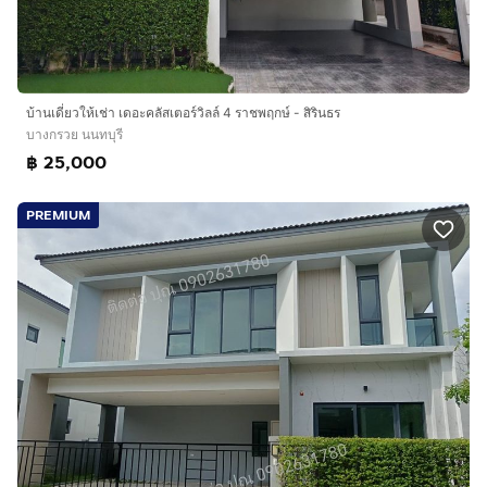
บ้านเดี่ยวให้เช่า เดอะคลัสเตอร์วิลล์ 4 ราชพฤกษ์ - สิรินธร
บางกรวย นนทบุรี
฿ 25,000
PREMIUM