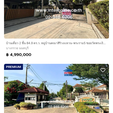
บ้านเดี่ยว 2 ชั้น 84.9 ตร.ว. หมู่บ้านคณาสิริวงแหวน-พระราม5 ซอยวัดพระเงิน ถนนกาญจนาภิเษก ถนนบางม่วง-บางคูวัด ถนนวงแหวน - พระราม5 บางกรวย
บางกรวย นนทบุรี
฿ 4,990,000
PREMIUM