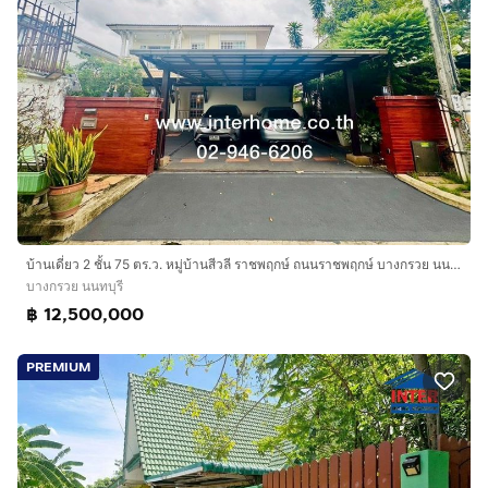
บ้านเดี่ยว 2 ชั้น 75 ตร.ว. หมู่บ้านสีวลี ราชพฤกษ์ ถนนราชพฤกษ์ บางกรวย นนทบุรี
บางกรวย นนทบุรี
฿ 12,500,000
PREMIUM