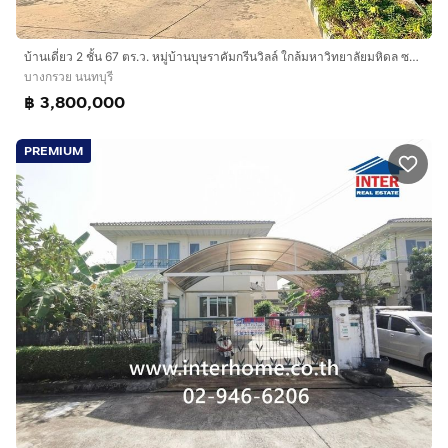
บ้านเดี่ยว 2 ชั้น 67 ตร.ว. หมู่บ้านบุษราคัมกรีนวิลล์ ใกล้มหาวิทยาลัยมหิดล ซอยอัจฉริยะพัฒนา ถนนกาญจนาภิเษก บางกรวย นนทบุรี
บางกรวย นนทบุรี
฿ 3,800,000
PREMIUM