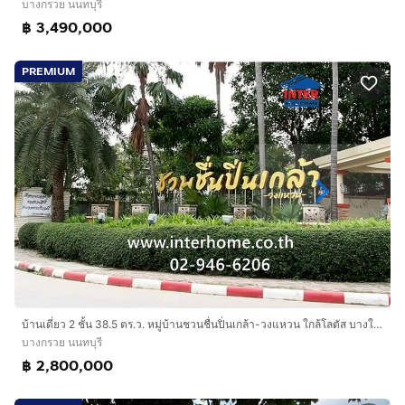
บางกรวย นนทบุรี
฿ 3,490,000
PREMIUM
บ้านเดี่ยว 2 ชั้น 38.5 ตร.ว. หมู่บ้านชวนชื่นปิ่นเกล้า-วงแหวน ใกล้โลตัส บางใหญ่ ถนนกาญจนาภิเษก ถนนสำเร็จพัฒนา บางกรวย นนทบุรี
บางกรวย นนทบุรี
฿ 2,800,000