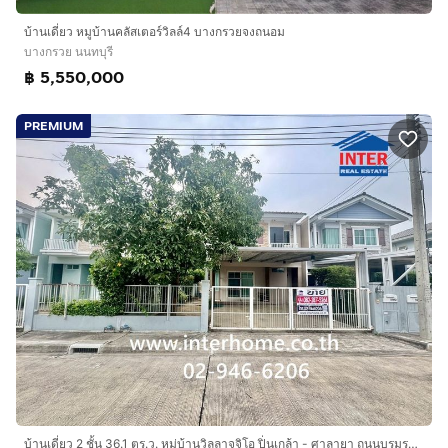
บ้านเดี่ยว หมูบ้านคลัสเตอร์วิลล์4 บางกรวยจงถนอม
บางกรวย นนทบุรี
฿ 5,550,000
PREMIUM
บ้านเดี่ยว 2 ชั้น 36.1 ตร.ว. หมู่บ้านวิลลาจจิโอ ปิ่นเกล้า - ศาลายา ถนนบรมราชชนนี ถนนบางกรวย-ศาลายา บางกรวย นนทบุรี