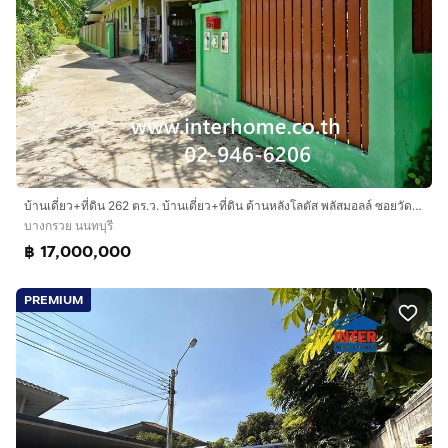
บ้านเดี่ยว+ที่ดิน 262 ตร.ว. บ้านเดี่ยว+ที่ดิน ด้านหลังโลตัส พลัสมอลล์ ซอยวัดบางค้อ ถนนกาญจนาภิเษก บางกรวย นนทบุรี
บางกรวย นนทบุรี
฿ 17,000,000
PREMIUM