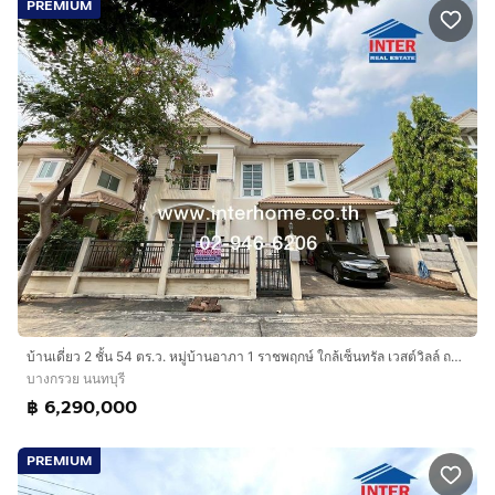
PREMIUM
บ้านเดี่ยว 2 ชั้น 54 ตร.ว. หมู่บ้านอาภา 1 ราชพฤกษ์ ใกล้เซ็นทรัล เวสต์วิลล์ ถนนราชพฤกษ์ ถนนนครอินทร์ บางกรวย นนทบุรี
บางกรวย นนทบุรี
฿ 6,290,000
PREMIUM