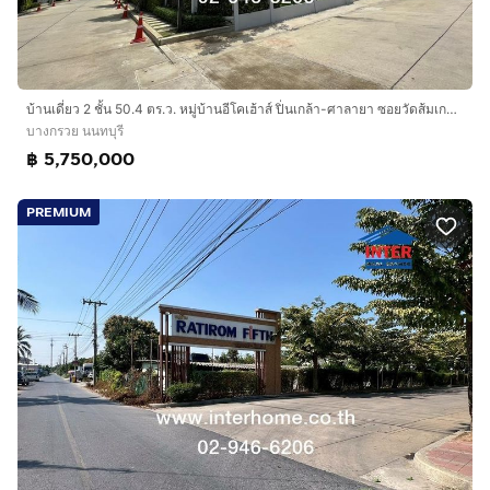
บ้านเดี่ยว 2 ชั้น 50.4 ตร.ว. หมู่บ้านอีโคเฮ้าส์ ปิ่นเกล้า-ศาลายา ซอยวัดส้มเกลี้ยง ถนนบรมราชชนนี ถนนอัจฉริยะพัฒนา ถนนสำเร็จพัฒนา บางกรวย
บางกรวย นนทบุรี
฿ 5,750,000
PREMIUM