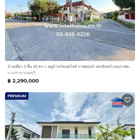
บ้านเดี่ยว 2 ชั้น 20 ตร.ว. หมู่บ้านวิลเลตไลท์ ราชพฤกษ์-นครอินทร์ ถนนราชพฤกษ์ ถนนนครอินทร์-พระราม5 บางกรวย นนทบุรี
บางกรวย นนทบุรี
฿ 2,290,000
PREMIUM