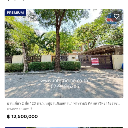
PREMIUM
บ้านเดี่ยว 2 ชั้น 123 ตร.ว. หมู่บ้านดิเอสทาน่า พระราม5 ติดมหาวิทยาลัยราชพฤกษ์ ถนนพระราม5-นครอินทร์ ถนนราชพฤกษ์ บางกรวย นนทบุรี
บางกรวย นนทบุรี
฿ 12,500,000