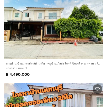
ขายด่วน บ้านแฝดสไตล์บ้านเดี่ยว หมู่บ้าน ภัสสร ไพรด์ ปิ่นเกล้า-วงแหวน หลังมุม ขายเท่าราคาประเมิน พร้อมเข้าอยู่
บางกรวย นนทบุรี
฿ 4,490,000