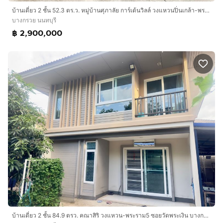
บ้านเดี่ยว 2 ชั้น 52.3 ตร.ว. หมู่บ้านศุภาลัย การ์เด้นวิลล์ วงแหวนปิ่นเกล้า-พระราม 5 ใกล้เซ็นทรัล เวสต์เกต ซอยอัจฉริยะพัฒนา2 ถนนกาญจนาภิเษก
บางกรวย นนทบุรี
฿ 2,900,000
บ้านเดี่ยว 2 ชั้น 84.9 ตรว. คณาสิริ วงแหวน-พระราม5 ซอยวัดพระเงิน บางกรวย นนทบุรี