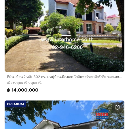
ที่ดิน+บ้าน 2 หลัง 302 ตร.ว. หมู่บ้านเมืองเอก ใกล้มหาวิทยาลัยรังสิต ซอยเอกทักษิณ4 ถนนพหลโยธิน ถนนกำแพงเพชร6 ถนนเอกทักษิณ เมืองปทุมธานี ปทุม
เมืองปทุมธานี ปทุมธานี
฿ 14,000,000
PREMIUM