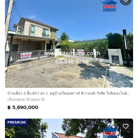
บ้านเดี่ยว 2 ชั้น 60.1 ตร.ว. หมู่บ้านวีคอมพาวด์ ติวานนท์-รังสิต ใกล้เดอะไนท์เซ็นเตอร์ ติวานนท์ ถนนติวานนท์ ถนนรังสิต-ปทุมธานี เมืองปทุมธานี
เมืองปทุมธานี ปทุมธานี
฿ 5,690,000
PREMIUM