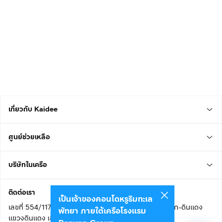
เกี่ยวกับ Kaidee
ศูนย์ช่วยเหลือ
บริษัทในเครือ
ติดต่อเรา
เป็นเจ้าของคอนโดหรูริมทะเล
เลขที่ 554/117 อาคารสกายไนน์ เซ็นเตอร์ ชั้น 22 ถนนอโศก-ดินแดง
พัทยา ภายใต้เครือโรงแรม
แขวงดินแดง เขตดินแดง