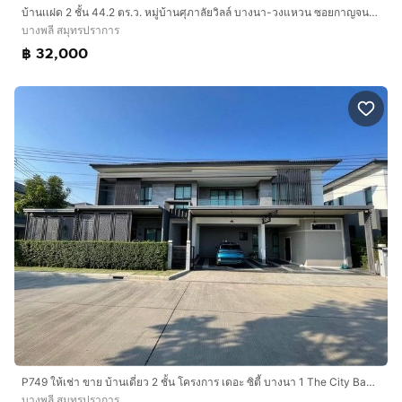
บ้านเเฝด 2 ชั้น 44.2 ตร.ว. หมู่บ้านศุภาลัยวิลล์ บางนา-วงแหวน ซอยกาญจนาภิเษก39 (ซอยกิ่งแก้ว 25-1) ถนนบางนา-ตราด บางพลี สมุทรปราการ
บางพลี สมุทรปราการ
฿ 32,000
P749 ให้เช่า ขาย บ้านเดี่ยว 2 ชั้น โครงการ เดอะ ซิตี้ บางนา 1 The City Bangna ติด Mega บางนา
บางพลี สมุทรปราการ