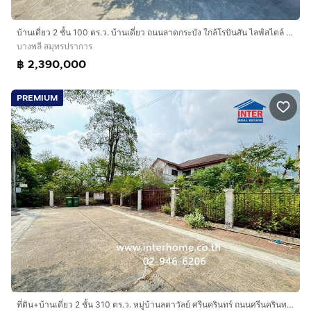
บ้านเดี่ยว 2 ชั้น 100 ตร.ว. บ้านเดี่ยว ถนนลาดกระบัง ใกล้โรบินสัน ไลฟ์สไตล์ ลาดกระบัง บางพลี สมุทรปราการ
บางพลี สมุทรปราการ
฿ 2,390,000
PREMIUM
ที่ดิน+บ้านเดี่ยว 2 ชั้น 310 ตร.ว. หมู่บ้านลดาวัลย์ ศรีนครินทร์ ถนนศรีนครินทร์ ซอยศรีด่าน14 ถนนบางนา-ตราด ถนนกาญจนาภิเษก บางพลี สมุทรปราการ