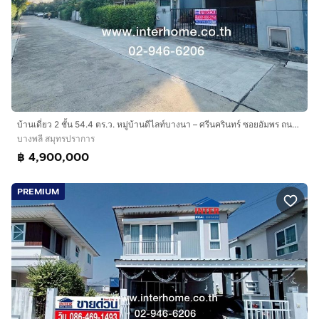
บ้านเดี่ยว 2 ชั้น 54.4 ตร.ว. หมู่บ้านดีไลท์บางนา – ศรีนครินทร์ ซอยอัมพร ถนนเทพารักษ์ ถนนศรีนครินทร์ ถนนหนามแดง บางพลี สมุทรปราการ
บางพลี สมุทรปราการ
฿ 4,900,000
PREMIUM