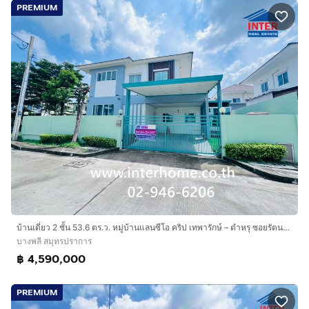
PREMIUM
บ้านเดี่ยว 2 ชั้น 53.6 ตร.ว. หมู่บ้านแลนซีโอ คริป เทพารักษ์ – ตำหรุ ซอยรัตนโชค6 ถนนตำหรุ-บางพลี ตำบลบางพลีใหญ่ บางพลี สมุทรปราการ
บางพลี สมุทรปราการ
฿ 4,590,000
PREMIUM