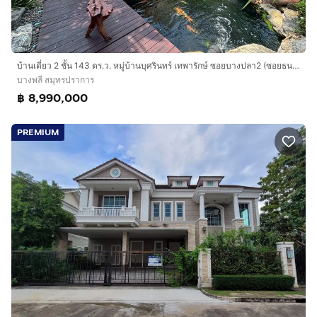
บ้านเดี่ยว 2 ชั้น 143 ตร.ว. หมู่บ้านบุศรินทร์ เทพารักษ์ ซอยบางปลา2 (ซอยธนสิทธิ์) ถนนเทพารักษ์ ใกล้ถนนบางนา-ตราด บางพลี สมุทรปราการ
บางพลี สมุทรปราการ
฿ 8,990,000
PREMIUM