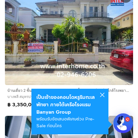
บ้านเดี่ยว 2 ชั้น 63.9 ตร.ว. หมู่บ้านกฤษดา ซิตี้ เลค แอนด์ พาร์ค ใกล้โรงพยาบาลจุฬารัตน์3 ซอยบางปลา18 ถนนเเทพารักษ์ ถนนบางนา-ตราด บางพลี
เป็นเจ้าของคอนโดหรูริมทะเล
บางพลี สมุทรปราการ
พัทยา ภายใต้เครือโรงแรม
฿ 3,350,000
Banyan Group
พร้อมรับข้อเสนอพิเศษช่วง Pre-
Sale ก่อนใคร