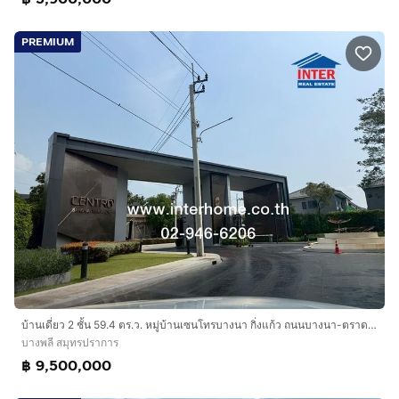
PREMIUM
บ้านเดี่ยว 2 ชั้น 59.4 ตร.ว. หมู่บ้านเซนโทรบางนา กิ่งแก้ว ถนนบางนา-ตราด ถนนกิ่งแก้ว บางพลี สมุทรปราการ
บางพลี สมุทรปราการ
฿ 9,500,000