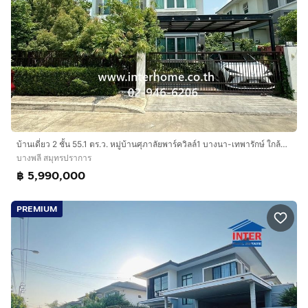
บ้านเดี่ยว 2 ชั้น 55.1 ตร.ว. หมู่บ้านศุภาลัยพาร์ควิลล์1 บางนา-เทพารักษ์ ใกล้ศาลเจ้าพ่อคงเพ็ชร ซอยอดุลย์ศาสนการ ถนนบางนา-ตราด ถนนเทพารักษ์
บางพลี สมุทรปราการ
฿ 5,990,000
PREMIUM