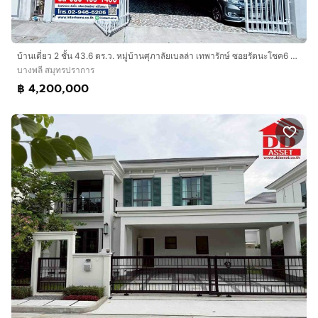
บ้านเดี่ยว 2 ชั้น 43.6 ตร.ว. หมู่บ้านศุภาลัยเบลล่า เทพารักษ์ ซอยรัตนะโชค6 ถนนตำหรุ-บางพลี บางพลี สมุทรปราการ
บางพลี สมุทรปราการ
฿ 4,200,000