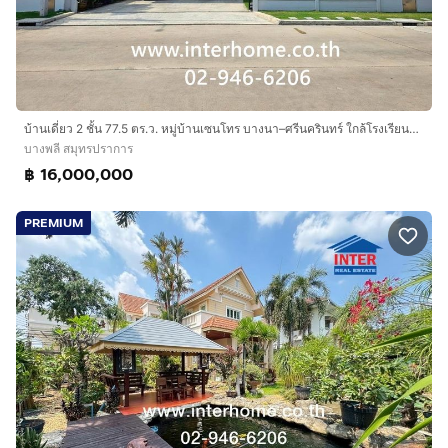
บ้านเดี่ยว 2 ชั้น 77.5 ตร.ว. หมู่บ้านเซนโทร บางนา–ศรีนครินทร์ ใกล้โรงเรียนนานาชาติสิงคโปร์สุวรรณภูมิ SISB ถนนบัวนครินทร์ ถนนหนามแดง–บางพลี
บางพลี สมุทรปราการ
฿ 16,000,000
PREMIUM