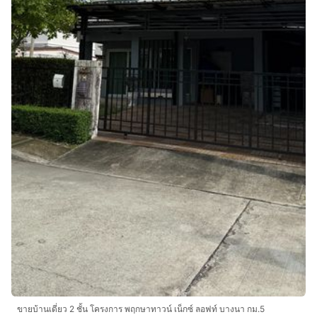
ขายบ้านเดี่ยว 2 ชั้น โครงการ พฤกษาทาวน์ เน็กซ์ ลอฟท์ บางนา กม.5