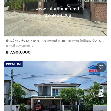
บ้านเดี่ยว 2 ชั้น 54.6 ตร.ว. เดอะ แพลนท์ บางนา-วงแหวน ใกล้ปั้มน้ำมันบางจาก สาขาสุขาภิบาล2 ถนนกาญจนาภิเษก ถนนลาดกระบัง (ถนนสุขาภิบาล2) บางพลี
บางพลี สมุทรปราการ
฿ 7,900,000
PREMIUM