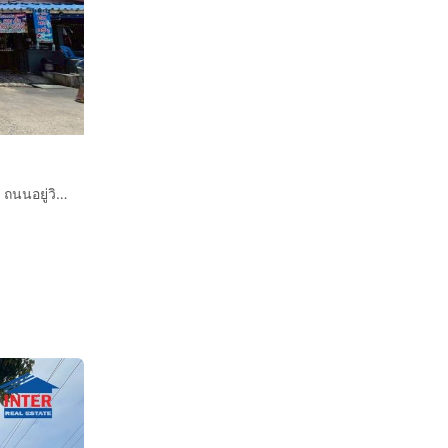
บ้านเดี่ยว 2 ชั้น 23.2 ตร.ว. หมู่บ้านอมรทรัพย์ ซอยอยู่วิทยา16 ถนนอยู่วิทยา ถนนสุวินทวงศ์ เขตหนองจอก กรุงเทพมหานคร