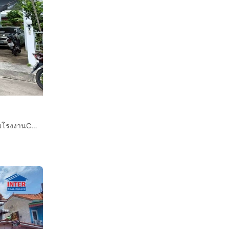
บ้านเดี่ยว 2 ชั้น 50 ตร.ว. หมู่บ้านฟลอร่าวิลล์ เฟส22 ตรงข้ามโรงงานCP ซอยสุวินทวงศ์ 38 ถนนสุวินทวงศ์ เขตหนองจอก กรุงเทพมหานคร