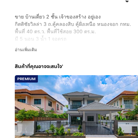
ขาย บ้านเดี่ยว 2 ชั้น เจ้าของสร้าง อยู่เอง
กิตติชัยวิลล่า 3 ถ.คู้คลองสิบ คู้ฝั่งเหนือ หนองจอก กทม.
พื้นที่ 40 ตร.ว. พื้นที่ใช้สอย 300 ตร.ม.
มี 5 นอน 3 น้ำ 1 จอดรถ
ใกล้ CJ Lotus 7-11
อ่านเพิ่มเติม
สนใจ ติดต่อ
กดเพื่อดูเบอร์โทร xxxxxx462
สินค้าที่คุณอาจจะสนใจ'
PREMIUM