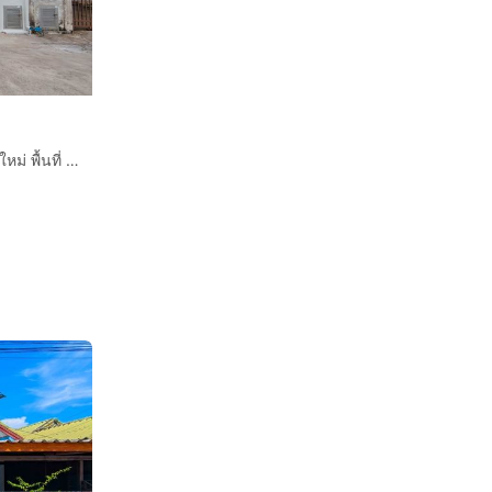
🔥ขาย บ้านเดี่ยว 2 ชั้น หมู่บ้าน นนทวีวิลล์ 5 หลังมุม รีโนเวทใหม่ พื้นที่ 51.8 ตร.วา ทำเลมิตรไมตรี หนองจอก พร้อมอยู่