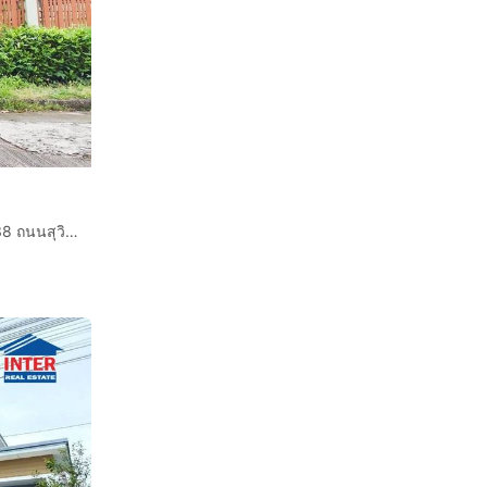
บ้านเดี่ยว 2 ชั้น 75 ตร.ว. หมู่บ้านฟลอร่าวิลล์ ซอยสุวินทวงศ์38 ถนนสุวินทวงศ์ เขตหนองจอก กรุงเทพมหานคร