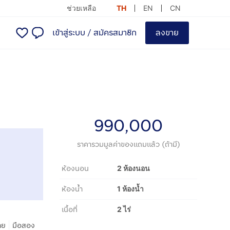
ช่วยเหลือ
TH
EN
CN
เข้าสู่ระบบ
/
สมัครสมาชิก
ลงขาย
990,000
ราคารวมมูลค่าของแถมแล้ว (ถ้ามี)
ห้องนอน
2 ห้องนอน
ห้องน้ำ
1 ห้องน้ำ
เนื้อที่
2 ไร่
|
าย
มือสอง