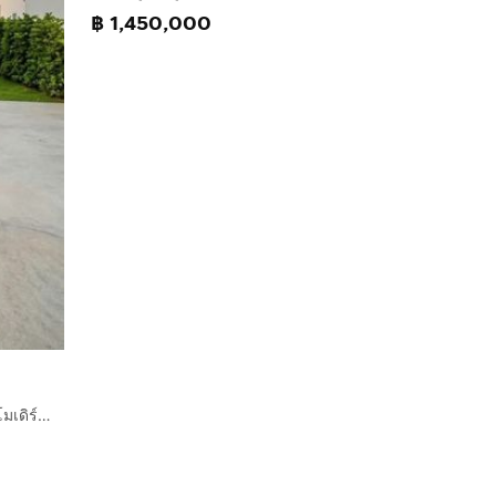
฿ 1,450,000
ขายบ้านเดี่ยวหรู 2 ชั้น บ้านศรีย้อย ต้นธง - ลำพูน บ้านใหม่สไตล์โมเดิร์น ของแถมจัดเต็ม ถูกมาก ใกล้ตัวเมืองลำพูน เชื่อมต่อเชียงใหม่