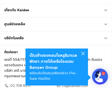
เกี่ยวกับ Kaidee
ศูนย์ช่วยเหลือ
บริษัทในเครือ
ติดต่อเรา
เป็นเจ้าของคอนโดหรูริมทะเล
เลขที่ 554/117 อาคารสกายไนน์ เซ็นเตอร์ ชั้น 22 ถนนอโศก-ดินแดง
พัทยา ภายใต้เครือโรงแรม
แขวงดินแดง เขตดินแดง
Banyan Group
บริษัท เคดี มาร์เก็ตเพลส จำกัด (สำนักงานใหญ่)
พร้อมรับข้อเสนอพิเศษช่วง Pre-
กรุงเทพมหานคร 10400
Sale ก่อนใคร
02 108 8531
cs@kaidee.com
ติดตามเรา