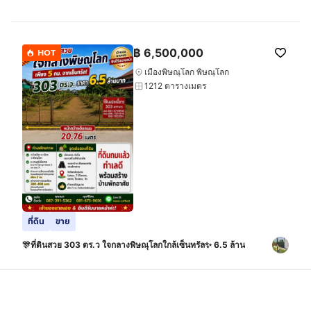
กรุงเทพมหานคร
฿
6,500,000
HOT
เมืองพิษณุโลก พิษณุโลก
1212 ตารางเมตร
ที่ดิน
ขาย
🎊ที่ดินสวย 303 ตร.ว ใจกลางพิษณุโลกใกล้เซ็นทรัล✨ 6.5 ล้าน