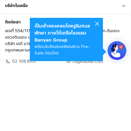
บริษัทในเครือ
ติดต่อเรา
เป็นเจ้าของคอนโดหรูริมทะเล
เลขที่ 554/117 อาคารสกายไนน์ เซ็นเตอร์ ชั้น 22 ถนนอโศก-ดินแดง
พัทยา ภายใต้เครือโรงแรม
แขวงดินแดง เขตดินแดง
Banyan Group
บริษัท เคดี มาร์เก็ตเพลส จำกัด (สำนักงานใหญ่)
พร้อมรับข้อเสนอพิเศษช่วง Pre-
กรุงเทพมหานคร 10400
Sale ก่อนใคร
02 108 8531
cs@kaidee.com
ติดตามเรา
เพื่อประสบการณ์ใช้งานที่ดีขึ้น