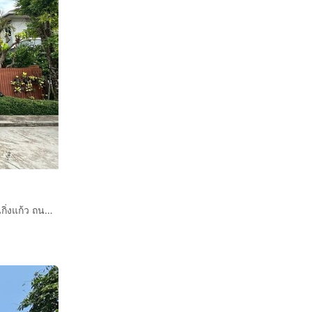
บ้านเดี่ยว 2 ชั้น 60.8 ตร.ว. หมู่บ้านเดอะแพลนท์ บางนา ถนนกิ่งแก้ว ถนนบางนา-ตราด บางพลี สมุทรปราการ