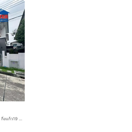
บ้านเดี่ยว 2 ชั้น 63.7 ตร.ว. หมู่บ้านเอโทล จาวาเบย์ บางนา - กิ่งแก้ว19 ซอยกิ่งแก้ว19 ถนนกิ่งแก้ว ถนนบางนา-ตราด บางพลี สมุทรปราการ