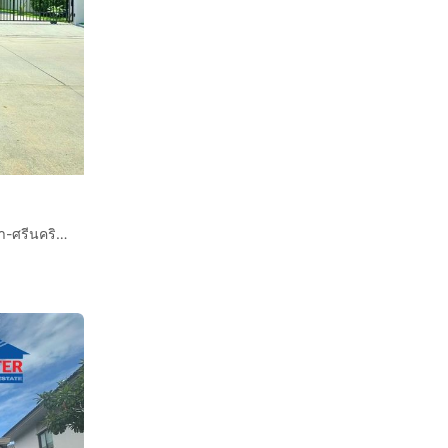
บ้านเดี่ยว 2 ชั้น 80.3 ตร.ว. หมู่บ้านบางกอกบูเลอวาร์ด บางนา-ศรีนครินทร์ ใกล้เมกาบางนา และโรงเรียนนานาชาติสิงคโปร์สุวรรณภูมิ