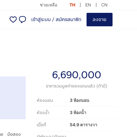
ช่วยเหลือ
TH
EN
CN
เข้าสู่ระบบ
/
สมัครสมาชิก
ลงขาย
6,690,000
ราคารวมมูลค่าของแถมแล้ว (ถ้ามี)
ห้องนอน
3 ห้องนอน
ห้องน้ำ
3 ห้องน้ำ
เนื้อที่
54.9 ตารางวา
|
าย
มือสอง
ผู้พัฒนา/เจ้าของ