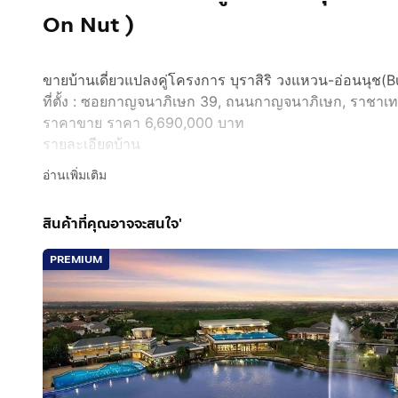
On Nut )
ขายบ้านเดี่ยวแปลงคู่โครงการ บุราสิริ วงแหวน-อ่อนนุช
ที่ตั้ง : ซอยกาญจนาภิเษก 39, ถนนกาญจนาภิเษก, ราชาเ
ราคาขาย ราคา 6,690,000 บาท
รายละเอียดบ้าน
เนื้อที่ 54.9 ตร.ว. พื้นที่ใช้สอย 175 ตร.ม.
อ่านเพิ่มเติม
3 ห้องนอน 3 ห้องน้ำ 1 ห้องครัว 1 ห้องนั่งเล่น
จอดรถ 2 คัน
สินค้าที่คุณอาจจะสนใจ'
เฟอร์นิเจอร์ครบชุด, เครื่องใช้ไฟฟ้า, แอร์ 4 เครื่อง
ค่าโอนคนละครึ่ง
PREMIUM
ปรึกษาสินเชื่อ| นัดดูทรัพย์ ฟรี
บริการทุกขั้นตอน จนถึงวันโอน ฟรี
เช็ควงเงินเบื้องต้นก่อนกู้ ฟรี
กดเพื่อดูเบอร์โทร xxxxxx002
Nin
กดเพื่อดูเบอร์โทร xxxxxx417
Line : chanuthslee