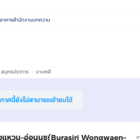
อาคารสำนักงาน
บทความ
สมุทรปราการ
บางพลี
าศนี้ยังไม่สามารถเข้าชมได้
ริ วงแหวน-อ่อนนุช(Burasiri Wongwaen-
ข