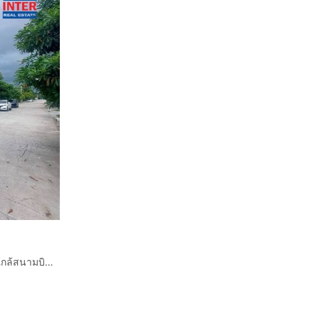
บ้านเดี่ยว 2 ชั้น 50.8 ตร.ว. หมู่บ้านเซนโทร บางนา-กิ่งแก้ว ใกล้สนามบินสุวรรณภูมิ ซอยกิ่งแก้ว6-1 ถนนกิ่งแก้ว ถนนบางนาตราด บางพลี สมุทรปราการ