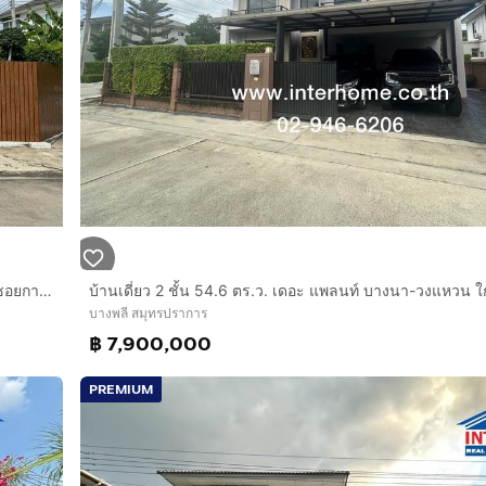
บ้านเเฝด 2 ชั้น 44.2 ตร.ว. หมู่บ้านศุภาลัยวิลล์ บางนา-วงแหวน ซอยกาญจนาภิเษก39 (ซอยกิ่งแก้ว25-1) ถนนกาญจนาภิเษก ถนนบางนาตราด บางพลี
บางพลี สมุทรปราการ
฿ 7,900,000
PREMIUM