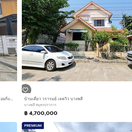
บ้านเเฝด 2 ชั้น 39.2 ตร.ว. หมู่บ้านเซนโทร อ่อนนุช-สุวรรณภูมิ ซอยกิ่งแก้ว37 ถนนกิ่งแก้ว บางพลี สมุทรปราการ
บ้านเดี่ยว วรารมย์ เลควิว บางพลี
บางพลี สมุทรปราการ
฿ 4,700,000
PREMIUM