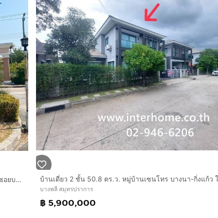
บ้านเดี่ยว 1 ชั้น 148.7 ตร.ว. หมู่บ้านกฤษดาซิตี้ เลค แอนด์ พาร์ค ซอยบางปลา18 ถนนเเทพารักษ์ ถนนสุขุมวิทสายเก่า บางพลี สมุทรปราการ
บางพลี สมุทรปราการ
฿ 5,900,000