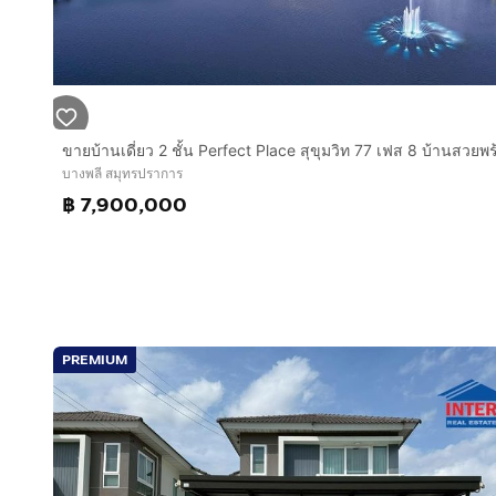
TikTok : NinniraRealAsset
FB Nin_Chanuthsinin
Fanpage : Ninnira Real Asset
www.RealityAssetPlus.com
รับฝากขาย / เช่า อสังหาฯทุกประเภท รับซื้อบ้าน/คอนโดเก
รับบริการเดินสินเชื่อและรับขายฝาก อสังหาฯทุกประเภท
English Version as below
บางพลี สมุทรปราการ
For Sale Beautiful Burasiri Wongwaen-On Nut Villag
฿ 7,900,000
Soi Kanchana Phisek 39, Kanchana Phisek Road, Rac
Selling Price: 6,690,000 THB
Built-in furniture throughout, absolutely stunning.
Land Area: 54 sq wah Usable Area: 175 sq m
3 bedrooms I 3 bathrooms
1 living room I 1 Thai kitchen
PREMIUM
Parking for 2 cars
4 air conditioners.
For inquiries or to schedule a viewing
Please contact K’ Nin
Tel :
กดเพื่อดูเบอร์โทร xxxxxx002