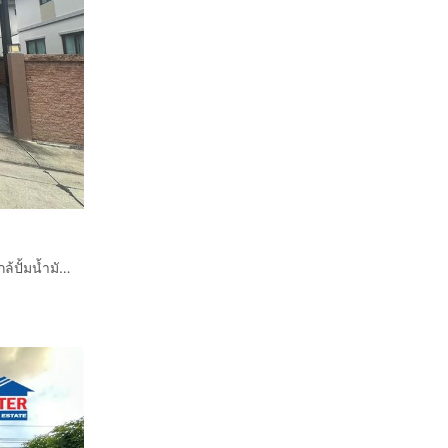
บ้านเดี่ยว 2 ชั้น 54.6 ตร.ว. เดอะ แพลนท์ บางนา-วงแหวน ใกล้ปั้มน้ำมันบางจาก สาขาสุขาภิบาล2 ถนนกาญจนาภิเษก ถนนลาดกระบัง (ถนนสุขาภิบาล2) บางพลี