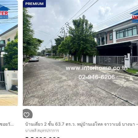
PREMIUM
บ้านเดี่ยว 2 ชั้น 52.5 ตร.ว. หมู่บ้านนิรติ บางนา ซอยสุขาภิบาล6 ซอยวัดหลวงพ่อโต ถนนบางนา-ตราด ถนนเทพารักษ์ บางพลี สมุทรปราการ
บางพลี สมุทรปราการ